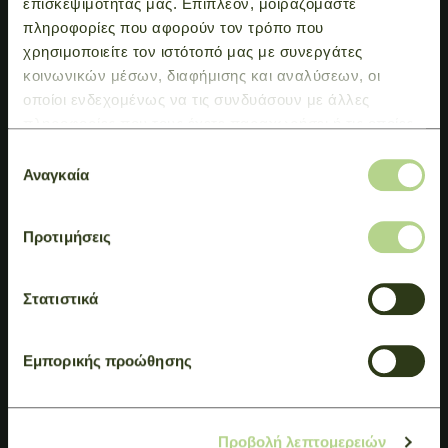
επισκεψιμότητάς μας. Επιπλέον, μοιραζόμαστε
πληροφορίες που αφορούν τον τρόπο που
χρησιμοποιείτε τον ιστότοπό μας με συνεργάτες
κοινωνικών μέσων, διαφήμισης και αναλύσεων, οι
οποίοι ενδεχομένως να τις συνδυάσουν με άλλες
πληροφορίες που τους έχετε παραχωρήσει ή τις οποίες
έχουν συλλέξει σε σχέση με την από μέρους σας χρήση
Επιλογή
των υπηρεσιών τους.
Αναγκαία
συγκατάθεσης
Προτιμήσεις
Στατιστικά
Εμπορικής προώθησης
Προβολή λεπτομερειών