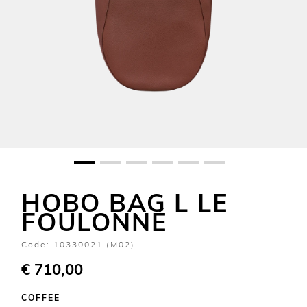
HOBO BAG L LE
FOULONNÉ
Code:
10330021 (M02)
€ 710,00
COFFEE