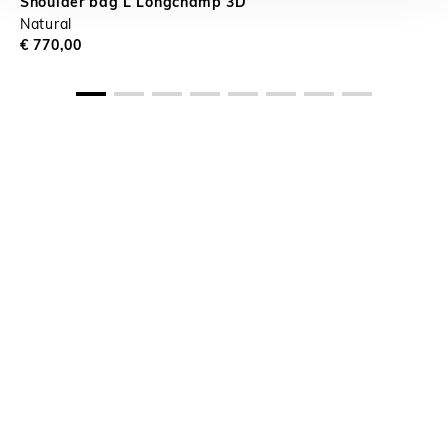
Shoulder bag L Longchamp 3D
Natural
€ 770,00