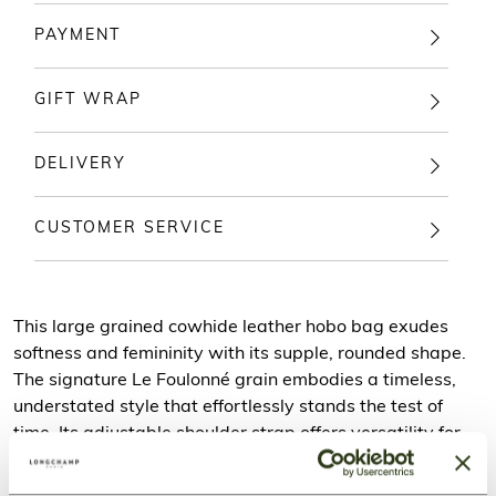
PAYMENT
GIFT WRAP
DELIVERY
CUSTOMER SERVICE
This large grained cowhide leather hobo bag exudes
softness and femininity with its supple, rounded shape.
The signature Le Foulonné grain embodies a timeless,
understated style that effortlessly stands the test of
time. Its adjustable shoulder strap offers versatility for
any occasion, while its spacious interior easily holds all
your daily essentials, adding a refined touch to your look.