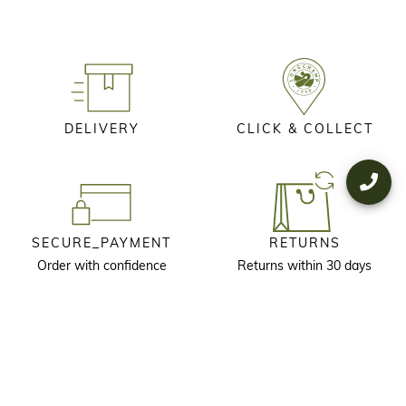
DELIVERY
CLICK & COLLECT
SECURE_PAYMENT
RETURNS
Order with confidence
Returns within 30 days
KEEP IN TOUCH
Receive our newsletter to discover our stories, collections and invitations
before anyone else.