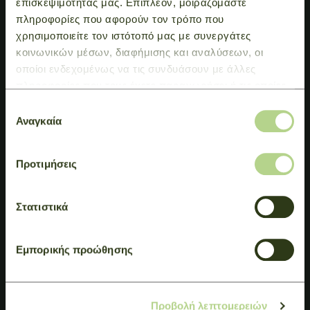
επισκεψιμότητάς μας. Επιπλέον, μοιραζόμαστε
πληροφορίες που αφορούν τον τρόπο που
χρησιμοποιείτε τον ιστότοπό μας με συνεργάτες
κοινωνικών μέσων, διαφήμισης και αναλύσεων, οι
οποίοι ενδεχομένως να τις συνδυάσουν με άλλες
πληροφορίες που τους έχετε παραχωρήσει ή τις οποίες
έχουν συλλέξει σε σχέση με την από μέρους σας χρήση
Επιλογή
των υπηρεσιών τους.
Αναγκαία
συγκατάθεσης
Προτιμήσεις
Στατιστικά
Εμπορικής προώθησης
Προβολή λεπτομερειών