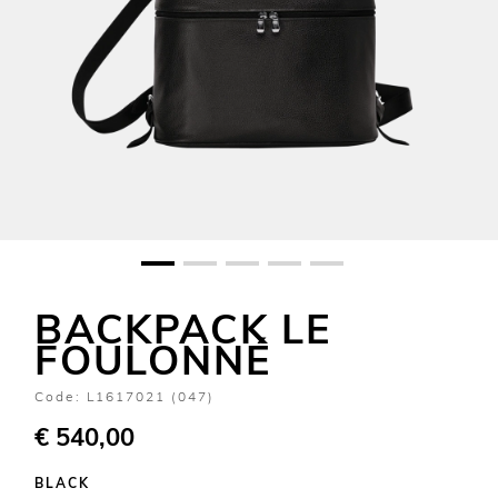
BACKPACK LE
FOULONNÉ
Code:
L1617021 (047)
€ 540,00
BLACK