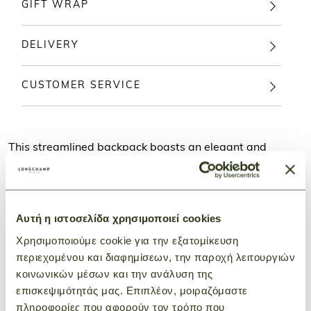
GIFT WRAP
DELIVERY
CUSTOMER SERVICE
This streamlined backpack boasts an elegant and
casual look. It has many well-organised inner
compartments.
The emblematic must-have line of the House,
FOULONNÉ is characterized by its grain. The line
Αυτή η ιστοσελίδα χρησιμοποιεί cookies
presents simple yet timeless models that stand the test
Χρησιμοποιούμε cookie για την εξατομίκευση
of time with elegance. It has been reinventing itself for
περιεχομένου και διαφημίσεων, την παροχή λειτουργιών
over 40 years.
κοινωνικών μέσων και την ανάλυση της
επισκεψιμότητάς μας. Επιπλέον, μοιραζόμαστε
πληροφορίες που αφορούν τον τρόπο που