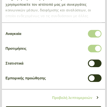
YOU WILL LIKE ALSO
χρησιμοποιείτε τον ιστότοπό μας με συνεργάτες
κοινωνικών μέσων, διαφήμισης και αναλύσεων, οι
οποίοι ενδεχομένως να τις συνδυάσουν με άλλες
πληροφορίες που τους έχετε παραχωρήσει ή τις οποίες
έχουν συλλέξει σε σχέση με την από μέρους σας χρήση
Επιλογή
των υπηρεσιών τους.
Αναγκαία
συγκατάθεσης
Προτιμήσεις
Στατιστικά
Εμπορικής προώθησης
Προβολή λεπτομερειών