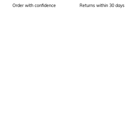
Order with confidence
Returns within 30 days
KEEP IN TOUCH
Receive our newsletter to discover our stories, collections and invitations
before anyone else.
I agree that longchamp.gr can use
my personal information
to send
material for the company's products and consent to the following
terms and conditions
. longchamp.gr may change, renew or delete
part of the terms and conditions.