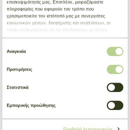
and accentuates the beauty of the cowhide leather.
επισκεψιμότητάς μας. Επιπλέον, μοιραζόμαστε
πληροφορίες που αφορούν τον τρόπο που
χρησιμοποιείτε τον ιστότοπό μας με συνεργάτες
κοινωνικών μέσων, διαφήμισης και αναλύσεων, οι
YOU WILL LIKE ALSO
οποίοι ενδεχομένως να τις συνδυάσουν με άλλες
πληροφορίες που τους έχετε παραχωρήσει ή τις οποίες
έχουν συλλέξει σε σχέση με την από μέρους σας χρήση
Επιλογή
των υπηρεσιών τους.
Αναγκαία
συγκατάθεσης
Προτιμήσεις
Στατιστικά
Εμπορικής προώθησης
Προβολή λεπτομερειών