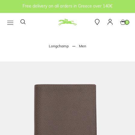
Free delivery on all orders in Greece over 140€
0
Longchamp
Men