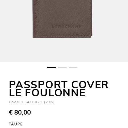
PASSPORT COVER
LE FOULONNÉ
Code:
L3416021 (215)
€ 80,00
TAUPE