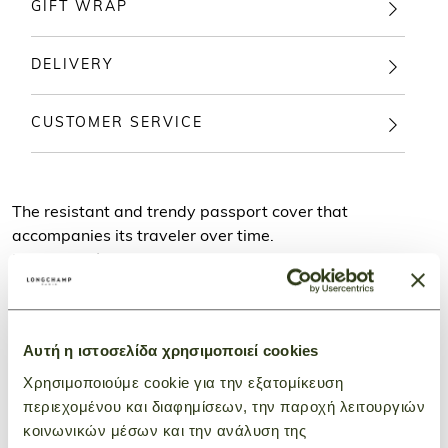
GIFT WRAP
DELIVERY
CUSTOMER SERVICE
The resistant and trendy passport cover that
accompanies its traveler over time.
Le Foulonné, the Maison's iconic collection for over 40
years, stands out with its soft curves and rounded,
supple shape. Offered in a variety of neutral, timeless
hues, this bag retains its signature grain, reflecting a
Αυτή η ιστοσελίδα χρησιμοποιεί cookies
refined, classic style that has gracefully withstood the
test of time. Available in various formats, the collection
Χρησιμοποιούμε cookie για την εξατομίκευση
exudes elegance, softness, and natural femininity.
περιεχομένου και διαφημίσεων, την παροχή λειτουργιών
Inspired by stirrups, the pin buckle elevates the handle
κοινωνικών μέσων και την ανάλυση της