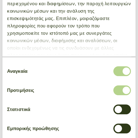
περιεχομένου και διαφημίσεων, την παροχή λειτουργιών
refined, classic style that has gracefully withstood the
κοινωνικών μέσων και την ανάλυση της
test of time. Available in various formats, the collection
επισκεψιμότητάς μας. Επιπλέον, μοιραζόμαστε
exudes elegance, softness, and natural femininity.
πληροφορίες που αφορούν τον τρόπο που
Inspired by stirrups, the pin buckle elevates the handle
χρησιμοποιείτε τον ιστότοπό μας με συνεργάτες
and accentuates the beauty of the cowhide leather.
κοινωνικών μέσων, διαφήμισης και αναλύσεων, οι
οποίοι ενδεχομένως να τις συνδυάσουν με άλλες
πληροφορίες που τους έχετε παραχωρήσει ή τις οποίες
YOU WILL LIKE ALSO
έχουν συλλέξει σε σχέση με την από μέρους σας χρήση
Επιλογή
των υπηρεσιών τους.
Αναγκαία
συγκατάθεσης
Προτιμήσεις
Στατιστικά
Εμπορικής προώθησης