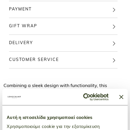
PAYMENT
GIFT WRAP
DELIVERY
CUSTOMER SERVICE
Combining a sleek design with functionality, this
spacious unisex pouch is perfect for carrying your A4
documents and laptop.
Le Foulonné, the Maison's iconic collection for over 40
years, stands out with its soft curves and rounded,
Αυτή η ιστοσελίδα χρησιμοποιεί cookies
supple shape. Offered in a variety of neutral, timeless
Χρησιμοποιούμε cookie για την εξατομίκευση
hues, this bag retains its signature grain, reflecting a