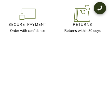
SECURE_PAYMENT
RETURNS
Order with confidence
Returns within 30 days
KEEP IN TOUCH
Receive our newsletter to discover our stories, collections and invitations
before anyone else.
I agree that longchamp.gr can use
my personal information
to send
material for the company's products and consent to the following
terms and conditions
. longchamp.gr may change, renew or delete
part of the terms and conditions.