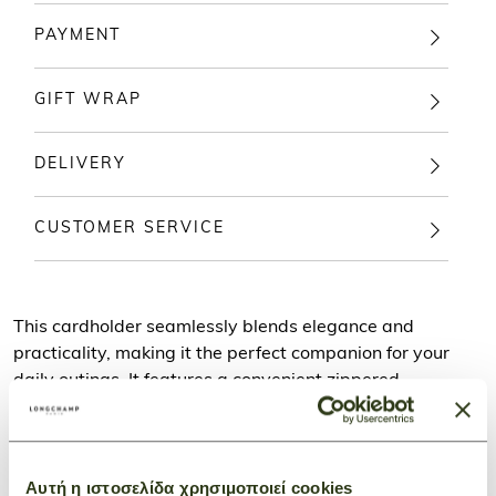
PAYMENT
GIFT WRAP
DELIVERY
CUSTOMER SERVICE
This cardholder seamlessly blends elegance and
practicality, making it the perfect companion for your
daily outings. It features a convenient zippered
compartment for coins and cash, along with 4 card slots.
Made from soft yet durable grained cowhide leather, it
boasts a timeless design.
Αυτή η ιστοσελίδα χρησιμοποιεί cookies
Le Foulonné, the Maison's iconic collection for over 40