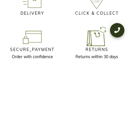
DELIVERY
CLICK & COLLECT
SECURE_PAYMENT
RETURNS
Order with confidence
Returns within 30 days
KEEP IN TOUCH
Receive our newsletter to discover our stories, collections and invitations
before anyone else.
I agree that longchamp.gr can use
my personal information
to send
material for the company's products and consent to the following
terms and conditions
. longchamp.gr may change, renew or delete